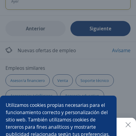
Ayer
Anterior
Siguiente
Nuevas ofertas de empleo
Avísame
Empleos similares
Asesor/a financiero
Venta
Soporte técnico
Asesores/as telefónicos
Asesor/a educativo
Utilizamos cookies propias necesarias para el
Promovendedor/a
Agente seguros
funcionamiento correcto y personalización del
sitio web. También utilizamos cookies de
Promotor/a de campo
Representante
terceros para fines analíticos y mostrarte
publicidad relacionada según tus preferencias.
Buscar es más fácil en la app