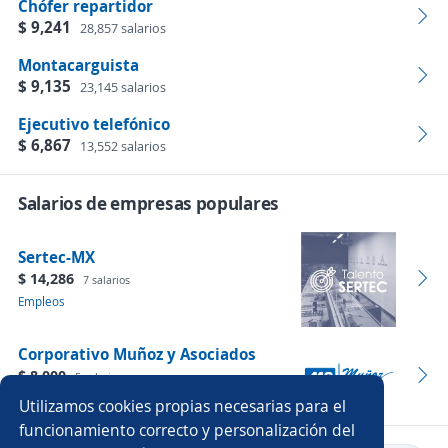
Chófer repartidor
$ 9,241
28,857 salarios
Montacarguista
$ 9,135
23,145 salarios
Ejecutivo telefónico
$ 6,867
13,552 salarios
Salarios de empresas populares
Sertec-MX
$ 14,286
7 salarios
Empleos
Corporativo Muñoz y Asociados
$ 8,000
5 salarios
Empleos
Utilizamos cookies propias necesarias para el
funcionamiento correcto y personalización del