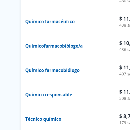
480 s
$ 11
Químico farmacéutico
438 s
$ 10
Quimicofarmacobiólogo/a
436 s
$ 11
Químico farmacobiólogo
407 s
$ 11
Químico responsable
308 s
$ 8,
Técnico químico
179 s