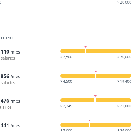
0
$ 20,00
salarial
,110
/mes
$ 2,500
$ 30,00
 salarios
,856
/mes
$ 4,500
$ 19,40
 salarios
,476
/mes
$ 2,345
$ 21,00
alarios
,441
/mes
$ 5,000
$ 26,00