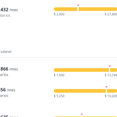
,432
/mes
$ 2,000
$ 27,40
alarios
salarial
,866
/mes
larios
$ 7,000
$ 13,74
356
/mes
larios
$ 5,250
$ 10,20