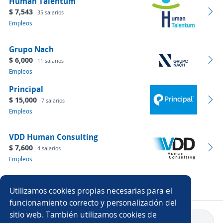
Human Talentum
$ 7,543
35 salarios
Empleos
Grupo Nach
$ 6,000
11 salarios
Empleos
Principal
$ 15,000
7 salarios
Empleos
VDD Human Consulting
$ 7,600
4 salarios
Empleos
Ver más empresas
Utilizamos cookies propias necesarias para el
funcionamiento correcto y personalización del
sitio web. También utilizamos cookies de
Volver a inicio