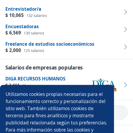
Entrevistador/a
$ 10,065
132 salarios
Encuestadoras
$ 6,569
130 salarios
Freelance de estudios socioeconómicos
$ 2,000
125 salarios
Salarios de empresas populares
DIGA RECURSOS HUMANOS
$ 2,661
28 salarios
Empleos
Utilizamos cookies propias necesarias para el
funcionamiento correcto y personalización del
sitio web. También utilizamos cookies de
Volver a inicio
terceros para fines analíticos y mostrarte
publicidad relacionada según tus preferencias.
Para más información sobre las cookies y