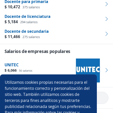
Docente para primaria
$ 10,472
375 salarios
Docente de licenciatura
$ 5,184
294 salarios
Docente de secundaria
$ 11,466
275 salarios
Salarios de empresas populares
UNITEC
$ 6,066
56 salarios
Empleos
Utilizamos cookies propias necesarias para el
funcionamiento correcto y personalización del
sitio web. También utilizamos cookies de
Volver a inicio
terceros para fines analíticos y mostrarte
publicidad relacionada según tus preferencias.
Para más información sobre las cookies y