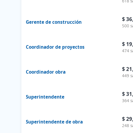
618 s
$ 36
Gerente de construcción
500 s
$ 19
Coordinador de proyectos
474 s
$ 21
Coordinador obra
449 s
$ 31
Superintendente
364 s
$ 29
Superintendente de obra
248 s