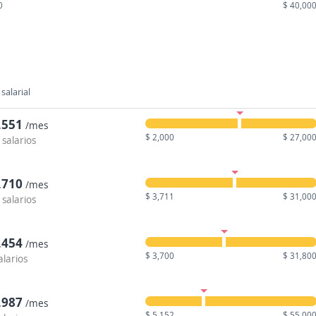
0
$ 40,00
salarial
,551
/mes
$ 2,000
$ 27,00
 salarios
,710
/mes
$ 3,711
$ 31,00
 salarios
,454
/mes
$ 3,700
$ 31,80
alarios
,987
/mes
$ 5,152
$ 55,00