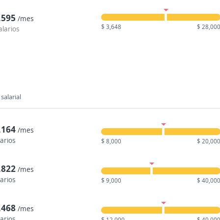
,595
/mes
$ 3,648
$ 28,00
alarios
salarial
,164
/mes
larios
$ 8,000
$ 20,00
,822
/mes
larios
$ 9,000
$ 40,00
,468
/mes
larios
$ 12,000
$ 40,00