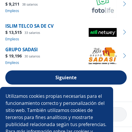
$ 9,211
38 salarios
Empleos
ISLIM TELCO SA DE CV
$ 13,515
33 salarios
Empleos
GRUPO SADASI
$ 19,196
30 salarios
Empleos
Siguiente
Ver más empresas
Utilizamos cookies propias necesarias para el
funcionamiento correcto y personalización del
sitio web. También utilizamos cookies de
Volver a inicio
terceros para fines analíticos y mostrarte
publicidad relacionada según tus preferencias.
Para más información sobre las cookies y