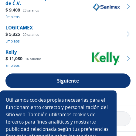
de C.V.
$ 9,408
23 salarios
Empleos
LOGICAMEX
$ 5,325
20 salarios
Empleos
Kelly
$ 11,080
16 salarios
Empleos
Siguiente
Ver más empresas
Utilizamos cookies propias necesarias para el
funcionamiento correcto y personalización del
sitio web. También utilizamos cookies de
Volver a inicio
terceros para fines analíticos y mostrarte
publicidad relacionada según tus preferencias.