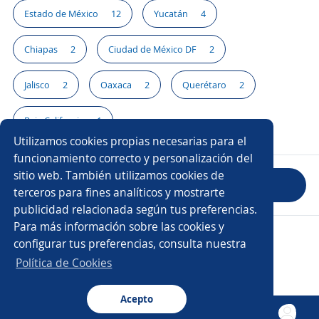
Estado de México
12
Yucatán
4
Chiapas
2
Ciudad de México DF
2
Jalisco
2
Oaxaca
2
Querétaro
2
Baja California
1
Utilizamos cookies propias necesarias para el
funcionamiento correcto y personalización del
sitio web. También utilizamos cookies de
Evaluar empresa
terceros para fines analíticos y mostrarte
publicidad relacionada según tus preferencias.
Para más información sobre las cookies y
Copyright 2014 - 2026 DGNET LTD.
configurar tus preferencias, consulta nuestra
Aviso legal
/
Privacidad
Política de Cookies
Acepto