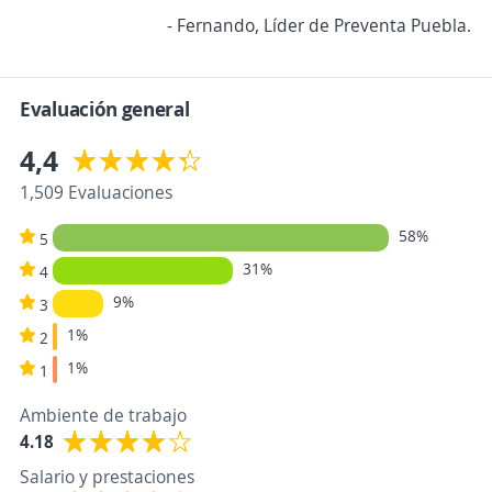
- Fernando, Líder de Preventa Puebla.
Evaluación general
4,4
1,509 Evaluaciones
58%
5
31%
4
9%
3
1%
2
1%
1
Ambiente de trabajo
4.18
Salario y prestaciones