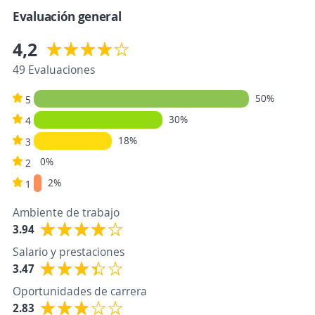
Evaluación general
4,2
49 Evaluaciones
50%
5
30%
4
18%
3
0%
2
2%
1
Ambiente de trabajo
3.94
Salario y prestaciones
3.47
Oportunidades de carrera
2.83