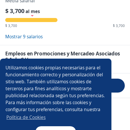
Media salarial
$ 3,700
al mes
$ 3,700
$ 3,700
Mostrar 9 salarios
Empleos en Promociones y Mercadeo Asociados
S.A de C.V.
Utilizamos cookies propias necesarias para el
funcionamiento correcto y personalización del
sitio web. También utilizamos cookies de
Evaluar empresa
terceros para fines analíticos y mostrarte
publicidad relacionada según tus preferencias.
Para más información sobre las cookies y
Copyright 2014 - 2026 DGNET LTD.
configurar tus preferencias, consulta nuestra
Aviso legal
/
Privacidad
Política de Cookies