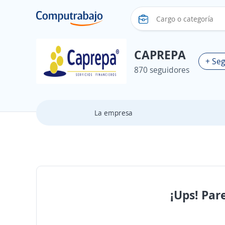
CAPREPA
+ Seg
870 seguidores
La empresa
¡Ups! Par