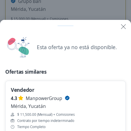
Grupo Bari
Mérida, Yucatán
$ 15,000.00 (Mensual) + Comisiones
Hace 2 días
Esta oferta ya no está disponible.
Ejecutivo comercial
Grupo Bari
Mérida, Yucatán
Ofertas similares
$ 15,000.00 (Mensual) + Comisiones
Hace 2 días
Vendedor
4.3
ManpowerGroup
Mérida, Yucatán
Empleo destacado
$ 11,500.00 (Mensual) + Comisiones
EJecutivo comercial
Contrato por tiempo indeterminado
Grupo Bari
Tiempo Completo