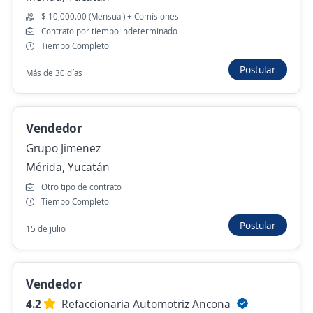
Sociedad Cooperativa IUS Asesores
$ 10,000.00 (Mensual) + Comisiones
Chemax, Yucatán
Contrato por tiempo indeterminado
Tiempo Completo
$ 9,000.00 (Mensual)
Presencial y remoto
Postular
Más de 30 días
Hace 7 horas
Vendedor
Ejecutivo(a) de Desarrollo Comercial
Grupo Jimenez
Sociedad Cooperativa IUS Asesores
Mérida, Yucatán
Mama, Yucatán
Otro tipo de contrato
$ 9,000.00 (Mensual)
Presencial y remoto
Tiempo Completo
Hace 7 horas
Postular
15 de julio
Anterior
Siguiente
Vendedor
4.2
Refaccionaria Automotriz Ancona