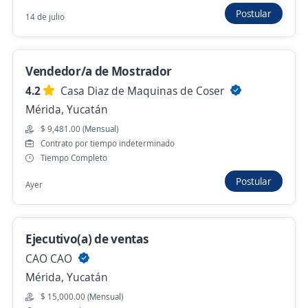
Kanasín, Yucatán
Postular
14 de julio
$ 15,000.00 (Mensual) + Comisiones
Hace 2 días
Vendedor/a de Mostrador
4.2
Casa Diaz de Maquinas de Coser
Se precisa Urgente
Mérida, Yucatán
Ejecutivo comercial
$ 9,481.00 (Mensual)
4.4
Contrato por tiempo indeterminado
Grupo Tenerife
Tiempo Completo
Mérida, Yucatán
Postular
Hace 2 días
Ayer
Oferta Ejecutivo Comercial / Promotor de
Ejecutivo(a) de ventas
crédito PYME
CAO CAO
Importante empresa del sector
Mérida, Yucatán
Mérida, Yucatán
$ 15,000.00 (Mensual)