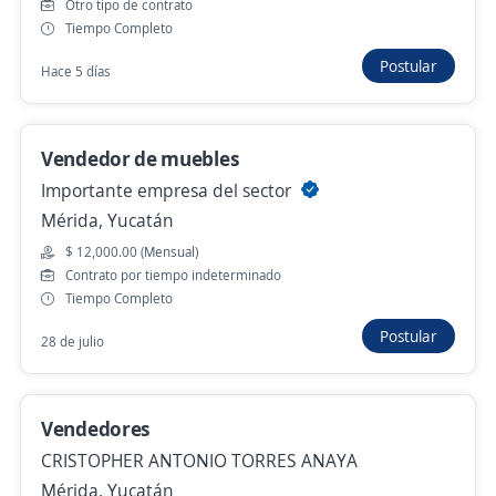
Hace 2 días
Otro tipo de contrato
Tiempo Completo
Postular
Hace 5 días
Ejecutivo comercial
ENTREHUMANOS
Mérida, Yucatán
Vendedor de muebles
Importante empresa del sector
$ 18,000.00 (Mensual) + Comisiones
Mérida, Yucatán
Hace 2 días
$ 12,000.00 (Mensual)
Contrato por tiempo indeterminado
Tiempo Completo
Ejecutivo (a) de Ventas
Postular
3.8
Grupo Sisprovisa
28 de julio
Mérida, Yucatán
Hace 2 días
Vendedores
CRISTOPHER ANTONIO TORRES ANAYA
Ejecutivo(a) de Desarrollo Comercial
Mérida, Yucatán