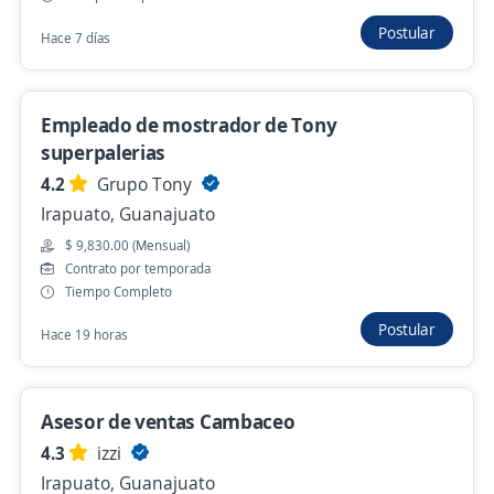
León, Guanajuato
Postular
Hace 7 días
Hace 5 horas
Empleado de mostrador de Tony
Se precisa Urgente
Empleo destacado
superpalerias
Ejecutivo comercial
4.2
Grupo Tony
Importante Freight Forwarder
Irapuato, Guanajuato
León, Guanajuato
$ 9,830.00 (Mensual)
Hace 6 horas
Contrato por temporada
Tiempo Completo
Postular
Hace 19 horas
Vendedor Retail
4.1
PIRMA
Celaya, Guanajuato
Asesor de ventas Cambaceo
$ 9,200.00 (Mensual)
4.3
izzi
Hace 7 horas
Irapuato, Guanajuato