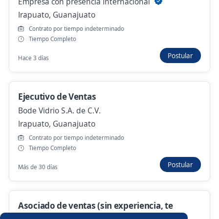
Comercial Pyme
Empresa con presencia Internacional
Irapuato, Guanajuato
Masterh People
León, Guanajuato
Contrato por tiempo indeterminado
Tiempo Completo
$ 25,000.00 (Mensual) + Comisiones
Postular
Hace 3 días
Hace 7 horas
Ejecutivo de Ventas
Anterior
Siguiente
Bode Vidrio S.A. de C.V.
Irapuato, Guanajuato
Contrato por tiempo indeterminado
Nuevas ofertas de empleo
Avísame
Tiempo Completo
Postular
Más de 30 días
Empleos similares
Cajero/a vendedor
Ejecutivo/a telefónico
Asociado de ventas (sin experiencia, te
Chófer repartidor
Especialista en ventas
capacitamos)