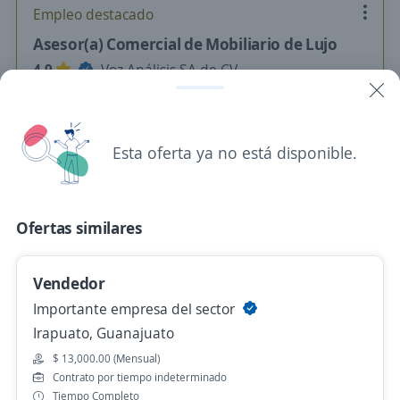
Empleo destacado
Asesor(a) Comercial de Mobiliario de Lujo
4.9
Voz Análisis SA de CV
León, Guanajuato
Hace 4 horas
Esta oferta ya no está disponible.
Asesor Comercial
3.7
Grupo Autofin
Ofertas similares
León, Guanajuato
$ 12,000.00 (Mensual)
Vendedor
Hace 5 horas
Importante empresa del sector
Irapuato, Guanajuato
$ 13,000.00 (Mensual)
Gerente Sr de Cartera Comercial
Contrato por tiempo indeterminado
4.6
Caja Popular Mexicana
Tiempo Completo