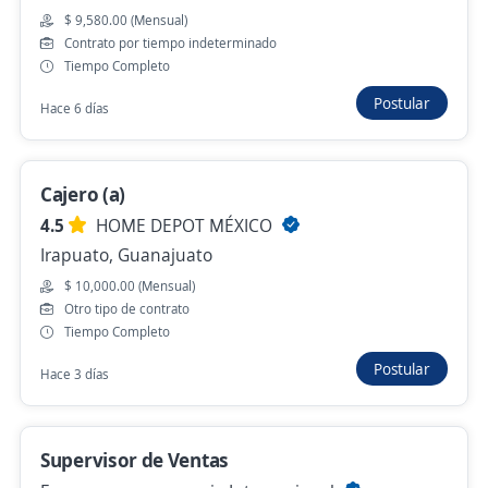
$ 9,580.00 (Mensual)
Contrato por tiempo indeterminado
Se precisa Urgente
Empleo destacado
Tiempo Completo
Vendedor de campo, material eléctrico
Postular
Hace 6 días
4.2
ELEKTRON DEL BAJIO
León, Guanajuato
Cajero (a)
Hace 7 horas
4.5
HOME DEPOT MÉXICO
Irapuato, Guanajuato
Gerente comercial
$ 10,000.00 (Mensual)
4.4
ISE Desarrollo Humano S.C.
Otro tipo de contrato
Tiempo Completo
Celaya, Guanajuato
Postular
Hace 3 días
$ 15,000.00 (Mensual)
Hace 7 horas
Supervisor de Ventas