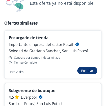
Esta oferta ya no está disponible.
Automotriz.
San Luis Potosí, San Luis Potosí
$ 10,000.00 (Mensual) + Comisiones
Ofertas similares
Hace 20 horas
Encargado de tienda
Gestor Vencida
Importante empresa del sector Retail
Banco Azteca
Soledad de Graciano Sánchez, San Luis Potosí
Axtla de Terrazas, San Luis Potosí
Contrato por tiempo indeterminado
Tiempo Completo
$ 10,000.00 (Mensual)
Postular
Hace 2 días
Hace 22 horas
Subgerente de boutique
Anterior
Siguiente
4.5
Liverpool
San Luis Potosí, San Luis Potosí