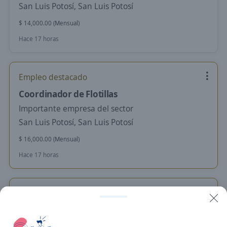
San Luis Potosí, San Luis Potosí
$ 14,000.00 (Mensual)
Hace 17 horas
Empleo destacado
Coordinador de Flotillas
Importante empresa del sector
San Luis Potosí, San Luis Potosí
$ 16,000.00 (Mensual)
Hace 17 horas
Se precisa Urgente
Empleo destacado
Coordinador digital
3.5
Corporativo Grupo Torres Corzo