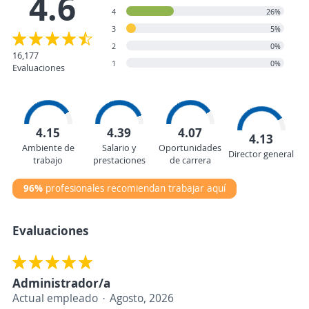
4.6
4
26%
3
5%
2
0%
16,177
1
0%
Evaluaciones
4.15
4.39
4.07
4.13
Ambiente de
Salario y
Oportunidades
Director general
trabajo
prestaciones
de carrera
96%
profesionales recomiendan trabajar aquí
Evaluaciones
Administrador/a
Actual empleado
Agosto, 2026