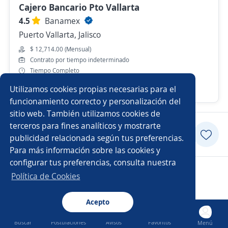
Cajero Bancario Pto Vallarta
4.5
Banamex
Puerto Vallarta, Jalisco
$ 12,714.00 (Mensual)
Contrato por tiempo indeterminado
Tiempo Completo
Utilizamos cookies propias necesarias para el
Hace 5 días
funcionamiento correcto y personalización del
sitio web. También utilizamos cookies de
terceros para fines analíticos y mostrarte
Postularme
publicidad relacionada según tus preferencias.
Para más información sobre las cookies y
configurar tus preferencias, consulta nuestra
Copyright 2014 - 2026 DGNET LTD.
Política de Cookies
Aviso legal
/
privacidad
Acepto
Buscar
Postulaciones
Avisos
Favoritos
Menú