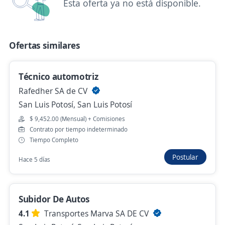
Esta oferta ya no está disponible.
Ingresar
Ofertas similares
Técnico automotriz
Rafedher SA de CV
San Luis Potosí, San Luis Potosí
Estado
Fecha
Categoría
Lugar
$ 9,452.00 (Mensual) + Comisiones
Contrato por tiempo indeterminado
1
Tiempo Completo
Relevancia
Ofertas de trabajo de preparador en San Luis Potosí
Postular
Hace 5 días
Entrenador/a de Tenis
Oferta Confidencial
Subidor De Autos
San Luis Potosí, San Luis Potosí
4.1
Transportes Marva SA DE CV
Hace 6 días