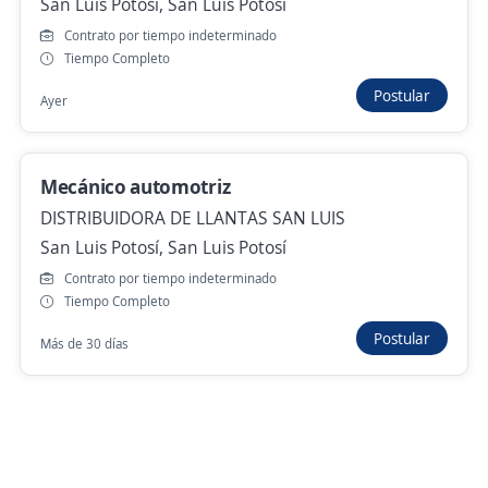
San Luis Potosí, San Luis Potosí
Contrato por tiempo indeterminado
Tiempo Completo
Nuevas ofertas de empleo
Avísame
Postular
Ayer
Empleos similares
Preparador/a
Coach
Entrenador/a
Mecánico automotriz
DISTRIBUIDORA DE LLANTAS SAN LUIS
San Luis Potosí, San Luis Potosí
Contrato por tiempo indeterminado
Buscar es más fácil en la app
Tiempo Completo
Postular
Más de 30 días
CT App
Abrir
Navegador
Continuar
Buscar
Postulaciones
Avisos
Favoritos
Menú