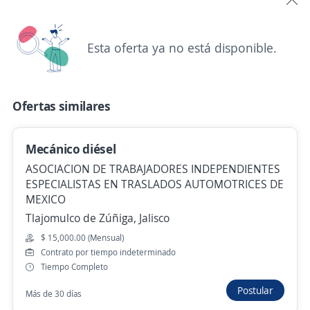
4.4
Autrotransportes Tufesa sa de cv
San Pedro Tlaquepaque, Jalisco
Esta oferta ya no está disponible.
Hace 5 días
Ofertas similares
Se precisa Urgente
Empleo destacado
Mecánico Diesel tipo A
Mecánico diésel
Staffbridge Group
ASOCIACION DE TRABAJADORES INDEPENDIENTES
Guadalajara, Jalisco
ESPECIALISTAS EN TRASLADOS AUTOMOTRICES DE
$ 20,000.00 (Mensual)
MEXICO
Hace 5 días
Tlajomulco de Zúñiga, Jalisco
$ 15,000.00 (Mensual)
Contrato por tiempo indeterminado
Se precisa Urgente
Tiempo Completo
Empleo destacado
Mecánico Diesel Tipo B
Postular
Más de 30 días