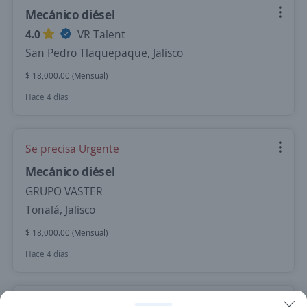
Mecánico diésel
4.0
VR Talent
San Pedro Tlaquepaque, Jalisco
$ 18,000.00 (Mensual)
Hace 4 días
Se precisa Urgente
Mecánico diésel
GRUPO VASTER
Tonalá, Jalisco
$ 18,000.00 (Mensual)
Hace 4 días
Mecánico Diesel