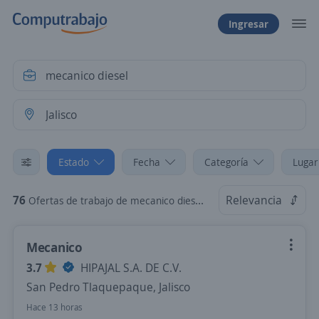
Ingresar
Estado
Fecha
Categoría
Lugar
76
Relevancia
Ofertas de trabajo de mecanico diesel en Jalisco
Mecanico
3.7
HIPAJAL S.A. DE C.V.
San Pedro Tlaquepaque, Jalisco
Hace 13 horas