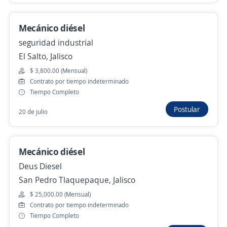
Staffbridge Group
Guadalajara, Jalisco
Mecánico diésel
$ 18,000.00 (Mensual)
seguridad industrial
Hace 5 días
El Salto, Jalisco
$ 3,800.00 (Mensual)
Contrato por tiempo indeterminado
Se precisa Urgente
Empleo destacado
Tiempo Completo
Mecánico Diesel tipo A
Postular
20 de julio
Staffbridge Group
Guadalajara, Jalisco
$ 20,000.00 (Mensual)
Mecánico diésel
Hace 5 días
Deus Diesel
San Pedro Tlaquepaque, Jalisco
$ 25,000.00 (Mensual)
Contrato por tiempo indeterminado
Anterior
Siguiente
Tiempo Completo