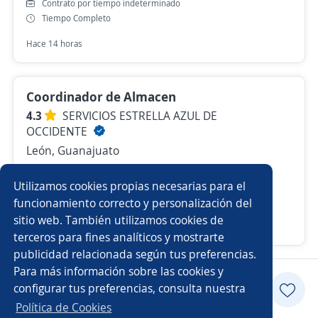
Contrato por tiempo indeterminado
Tiempo Completo
Hace 14 horas
Coordinador de Almacen
4.3
SERVICIOS ESTRELLA AZUL DE
OCCIDENTE
León, Guanajuato
$ 15,000.00 (Mensual)
Utilizamos cookies propias necesarias para el
Contrato por tiempo indeterminado
Tiempo Completo
funcionamiento correcto y personalización del
sitio web. También utilizamos cookies de
Hace 2 días
terceros para fines analíticos y mostrarte
publicidad relacionada según tus preferencias.
Para más información sobre las cookies y
configurar tus preferencias, consulta nuestra
Postularme
Política de Cookies