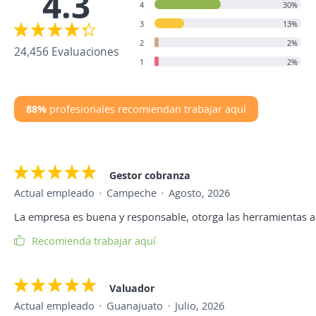
4.3
4
30%
3
13%
2
2%
24,456 Evaluaciones
1
2%
88%
profesionales recomiendan trabajar aquí
Gestor cobranza
Actual empleado
Campeche
Agosto, 2026
La empresa es buena y responsable, otorga las herramientas ad
Recomienda trabajar aquí
Valuador
Actual empleado
Guanajuato
Julio, 2026