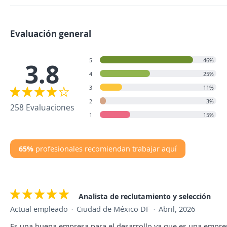
Evaluación general
5
46%
3.8
4
25%
3
11%
2
3%
258 Evaluaciones
1
15%
65%
profesionales recomiendan trabajar aquí
Analista de reclutamiento y selección
Actual empleado
Ciudad de México DF
Abril, 2026
Es una buena empresa para el desarrollo ya que es una emp