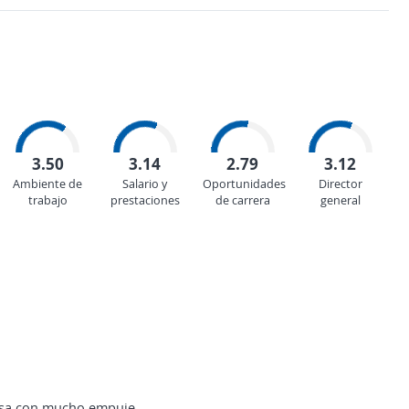
3.50
3.14
2.79
3.12
Ambiente de
Salario y
Oportunidades
Director
trabajo
prestaciones
de carrera
general
resa con mucho empuje