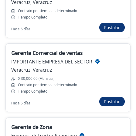
Veracruz, Veracruz
Se precisa Urgente
Contrato por tiempo indeterminado
Gerente Zonal
Tiempo Completo
4.0
SIDERT
Postular
Hace 5 días
Veracruz, Veracruz
$ 25,000.00 (Mensual)
Hace 22 horas
Gerente Comercial de ventas
IMPORTANTE EMPRESA DEL SECTOR
Veracruz, Veracruz
Se precisa Urgente
Empleo destacado
$ 30,000.00 (Mensual)
Jefe de Expendio Pollo Vivo
Contrato por tiempo indeterminado
4.4
PILGRIMS MEXICO
Tiempo Completo
San Andrés Tuxtla, Veracruz
Postular
Hace 5 días
$ 27,000.00 (Mensual)
Hace 22 horas
Gerente de Zona
Empresa del sector financiero