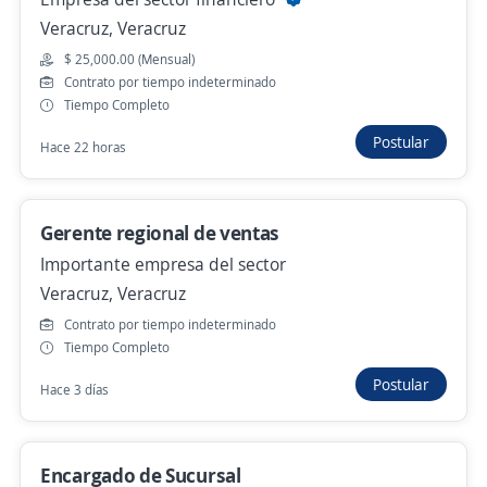
Jefatura
Veracruz, Veracruz
4.1
PIRMA
$ 25,000.00 (Mensual)
Papantla, Veracruz
Contrato por tiempo indeterminado
Tiempo Completo
$ 12,596.00 (Mensual) + Comisiones
Postular
Hace 22 horas
Hace 22 horas
Gerente regional de ventas
Gerente de Sucursal
Importante empresa del sector
4.0
SIDERT
Veracruz, Veracruz
Ixhuatlán de Madero, Veracruz
Contrato por tiempo indeterminado
$ 16,000.00 (Mensual) + Comisiones
Tiempo Completo
Hace 22 horas
Postular
Hace 3 días
Anterior
Siguiente
Encargado de Sucursal