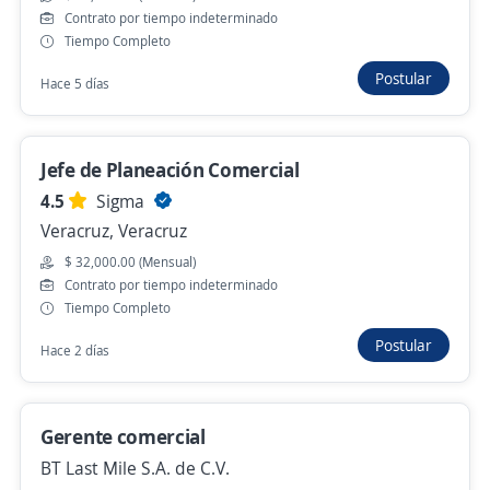
Contrato por tiempo indeterminado
Se precisa Urgente
Empleo destacado
Tiempo Completo
Gerente comercial Créditos por nómina
Postular
Hace 5 días
2.8
TEVA RH
Coatzacoalcos, Veracruz
Jefe de Planeación Comercial
$ 18,000.00 (Mensual)
4.5
Sigma
Hace 22 horas
Veracruz, Veracruz
$ 32,000.00 (Mensual)
Gerente de Zona
Contrato por tiempo indeterminado
Tiempo Completo
Empresa del sector financiero
Postular
Veracruz, Veracruz
Hace 2 días
$ 25,000.00 (Mensual)
Hace 22 horas
Gerente comercial
BT Last Mile S.A. de C.V.