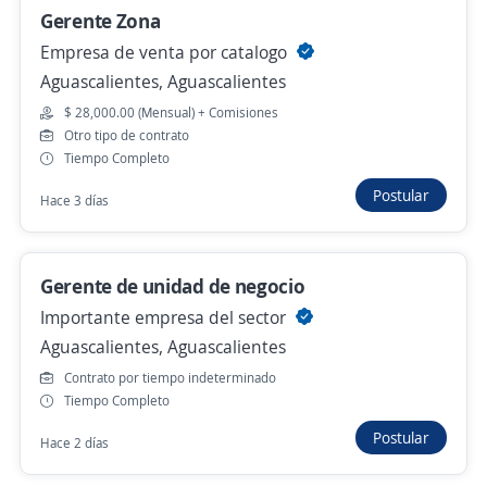
Gerente Zona
Se precisa Urgente
Empleo destacado
Empresa de venta por catalogo
Aguascalientes, Aguascalientes
Gerente de Cobranza Extrajudicial Campo
$ 28,000.00 (Mensual) + Comisiones
Importante empresa del sector
Otro tipo de contrato
Aguascalientes, Aguascalientes
Tiempo Completo
$ 67,000.00 (Mensual)
Postular
Hace 3 días
Hace 2 días
Gerente de unidad de negocio
Gerente Zona
Importante empresa del sector
Empresa de venta por catalogo
Aguascalientes, Aguascalientes
Aguascalientes, Aguascalientes
Contrato por tiempo indeterminado
$ 28,000.00 (Mensual) + Comisiones
Tiempo Completo
Hace 3 días
Postular
Hace 2 días