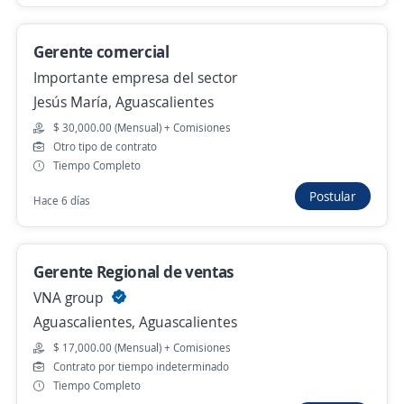
Aguascalientes, Aguascalientes
$ 10,021.00 (Mensual)
Gerente comercial
Hace 4 días
Importante empresa del sector
Jesús María, Aguascalientes
$ 30,000.00 (Mensual) + Comisiones
Gerente general
Otro tipo de contrato
Empresa comercial CC.Agropecuario.
Tiempo Completo
Aguascalientes, Aguascalientes
Postular
Hace 6 días
$ 20,000.00 (Mensual) + Comisiones
Hace 4 días
Gerente Regional de ventas
VNA group
Aguascalientes, Aguascalientes
Anterior
Siguiente
$ 17,000.00 (Mensual) + Comisiones
Contrato por tiempo indeterminado
Tiempo Completo
Nuevas ofertas de empleo
Avísame