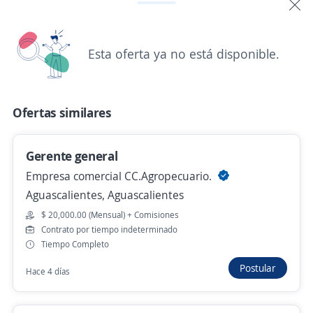
Aguascalientes, Aguascalientes
$ 30,000.00 (Mensual)
Ayer
Esta oferta ya no está disponible.
Gerente de sucursal
Ofertas similares
Catorce servicios financieros
Rincón de Romos, Aguascalientes
Gerente general
Ayer
Empresa comercial CC.Agropecuario.
Aguascalientes, Aguascalientes
Se precisa Urgente
Empleo destacado
$ 20,000.00 (Mensual) + Comisiones
Contrato por tiempo indeterminado
Gerente de unidad de negocio
Tiempo Completo
Importante empresa del sector
Postular
Hace 4 días
Aguascalientes, Aguascalientes
Hace 2 días