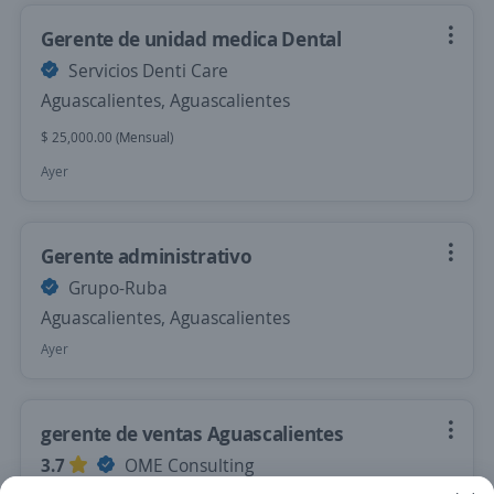
Gerente de unidad medica Dental
Servicios Denti Care
Aguascalientes, Aguascalientes
$ 25,000.00 (Mensual)
Ayer
Gerente administrativo
Grupo-Ruba
Aguascalientes, Aguascalientes
Ayer
gerente de ventas Aguascalientes
3.7
OME Consulting