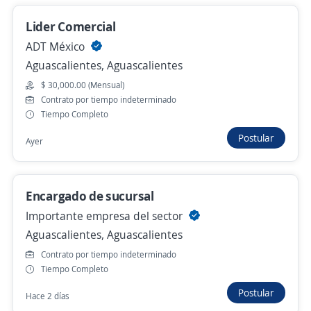
Gerente de Ventas y Financiamiento
Lider Comercial
Automotriz
ADT México
4.2
Estratia Human Capital S de RL de CV
Aguascalientes, Aguascalientes
Aguascalientes, Aguascalientes
$ 30,000.00 (Mensual)
Hace 3 días
Contrato por tiempo indeterminado
Tiempo Completo
Postular
Ayer
Gerente General
Grupo Ismo Motors
Aguascalientes, Aguascalientes
Encargado de sucursal
Hace 3 días
Importante empresa del sector
Aguascalientes, Aguascalientes
Contrato por tiempo indeterminado
Empleo destacado
Tiempo Completo
Promotor/a FVS Nomina
Postular
Hace 2 días
Grupo Financiero Banorte