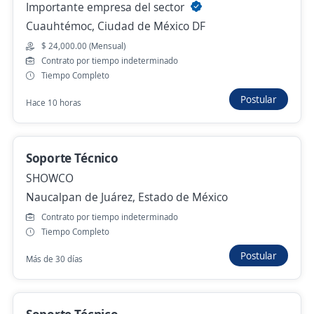
4.0
Grupo Nach
Importante empresa del sector
Atizapán de Zaragoza, Estado de México
Cuauhtémoc, Ciudad de México DF
$ 10,000.00 (Mensual)
$ 24,000.00 (Mensual)
Contrato por tiempo indeterminado
Hace 11 horas
Tiempo Completo
Postular
Hace 10 horas
Empleo destacado
Ejecutivo de Cuenta Atención al Cliente
Soporte Técnico
Callcenter
SHOWCO
4.1
Atento Servicios SA de CV
Naucalpan de Juárez, Estado de México
Toluca, Estado de México
Contrato por tiempo indeterminado
$ 9,500.00 (Mensual) + Comisiones
Tiempo Completo
Hace 11 horas
Postular
Más de 30 días
Anterior
Siguiente