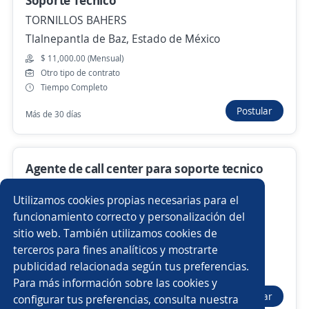
Soporte Técnico
TORNILLOS BAHERS
Tlalnepantla de Baz, Estado de México
Nuevas ofertas de empleo
Avísame
$ 11,000.00 (Mensual)
Otro tipo de contrato
Empleos similares
Tiempo Completo
Supervisor de promotores
Postular
Más de 30 días
EJECUTIVO DE ATENCIÓN A CLIENTES
Agente de call center para soporte tecnico
Especialista en ventas
Teleoperador/a
(celulares)
Utilizamos cookies propias necesarias para el
4.3
Telvista
Ejecutivo bancario
Supervisor/a
Monitorista GPS
funcionamiento correcto y personalización del
Cuauhtémoc, Ciudad de México DF
sitio web. También utilizamos cookies de
$ 8,300.00 (Mensual)
Gestor de Cobranza
Representante de servicio al cliente
terceros para fines analíticos y mostrarte
Contrato por tiempo indeterminado
publicidad relacionada según tus preferencias.
Buscar es más fácil en la app
Tiempo Completo
Para más información sobre las cookies y
Asesor/a financiero
Ejecutivo de seguros
Postular
configurar tus preferencias, consulta nuestra
Hace 3 días
CT App
Abrir