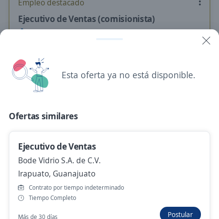
Empleo destacado
Ejecutivo de Ventas (comisionista)
People & Growth
San Miguel de Allende, Guanajuato
$ 10,000.00 (Mensual) + Comisiones
Esta oferta ya no está disponible.
Ayer
Ejecutivo(a) de Ventas y Prospección Digital
Ofertas similares
Sociedad Cooperativa IUS Asesores
San Luis de la Paz, Guanajuato
Ejecutivo de Ventas
$ 9,000.00 (Mensual)
Presencial y remoto
Bode Vidrio S.A. de C.V.
Irapuato, Guanajuato
Hace 2 horas
Contrato por tiempo indeterminado
Tiempo Completo
Ejecutivos de ventas
Postular
Más de 30 días