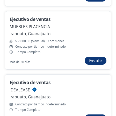
4.1
GAYOSSO
Irapuato, Guanajuato
Ejecutivo de ventas
$ 9,451.00 (Mensual)
MUEBLES PLACENCIA
Ayer
Irapuato, Guanajuato
$ 7,000.00 (Mensual) + Comisiones
Empleo destacado
Contrato por tiempo indeterminado
Tiempo Completo
Ejecutivo de Ventas
Postular
Más de 30 días
4.1
GAYOSSO
Irapuato, Guanajuato
$ 9,451.00 (Mensual)
Ejecutivo de ventas
Ayer
IDEALEASE
Irapuato, Guanajuato
Contrato por tiempo indeterminado
Ejecutivo de Ventas Campo y Oficina
Tiempo Completo
4.1
GAYOSSO