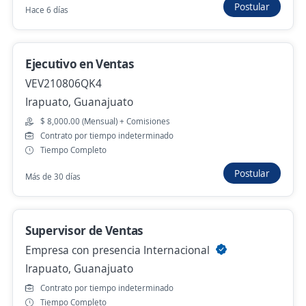
Postular
Hace 6 días
Irapuato, Guanajuato
$ 9,451.00 (Mensual)
Ayer
Ejecutivo en Ventas
VEV210806QK4
Irapuato, Guanajuato
Ejecutivo de ventas
$ 8,000.00 (Mensual) + Comisiones
Empresa dedicada a venta de material eléctrico
Contrato por tiempo indeterminado
León, Guanajuato
Tiempo Completo
Ayer
Postular
Más de 30 días
Anterior
Siguiente
Supervisor de Ventas
Empresa con presencia Internacional
Irapuato, Guanajuato
Nuevas ofertas de empleo
Avísame
Contrato por tiempo indeterminado
Tiempo Completo