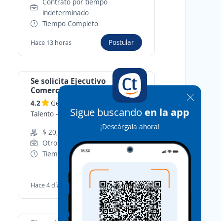
Contrato por tiempo
indeterminado
Tiempo Completo
Postular
Hace 13 horas
Se solicita Ejecutivo
Comercial en Querétaro
4.2
Gestión Especializada en
Sigue buscando
en la app
Talento
-
Querétaro, Querétaro
¡Descárgala ahora!
$ 20,000.00 (Mensual)
Otro tipo de contrato
Tiempo Completo
Postular
Hace 4 días