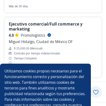
Más de 30 días
Ejecutivo comercial/Full commerce y
marketing
4.0
Promologistics
Miguel Hidalgo, Ciudad de México DF
$ 25,000.00 (Mensual)
Contrato por tiempo indeterminado
Tiempo Completo
Utilizamos cookies propias necesarias para el
Hace 15 horas
funcionamiento correcto y personalización del
sitio web. También utilizamos cookies de
terceros para fines analíticos y mostrarte
Postularme
publicidad relacionada según tus preferencias.
Para más información sobre las cookies y
configurar tus preferencias, consulta nuestra