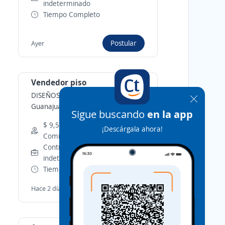
indeterminado
Tiempo Completo
Postular
Ayer
Vendedor piso
DISEÑOS LABOR
-
Irapuato,
Guanajuato
Sigue buscando
en la app
$ 9,510.00 (Mensual) +
¡Descárgala ahora!
Comisiones
Contrato por tiempo
indeterminado
Tiempo Completo
Postular
Hace 2 días