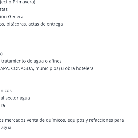
ect o Primavera)
stas
ción General
s, bitácoras, actas de entrega
o)
 tratamiento de agua o afines
(CAPA, CONAGUA, municipios) u obra hotelera
ánicos
al sector agua
bra
os mercados venta de químicos, equipos y refacciones para
 agua.