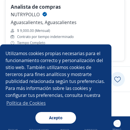
Analista de compras
NUTRYPOLLO
Aguascalientes, Aguascalientes
$ 9,000.00 (Mensual)
Contrato por tiempo indeterminado
Tiempo Completo
Utilizamos cookies propias necesarias para el
Hace 5 días
funcionamiento correcto y personalización del
sitio web. También utilizamos cookies de
terceros para fines analíticos y mostrarte
Postularme
publicidad relacionada según tus preferencias.
Para más información sobre las cookies y
configurar tus preferencias, consulta nuestra
Copyright 2014 - 2026 DGNET LTD.
Política de Cookies
Aviso legal
/
privacidad
Acepto
Buscar
Postulaciones
Avisos
Favoritos
Menú