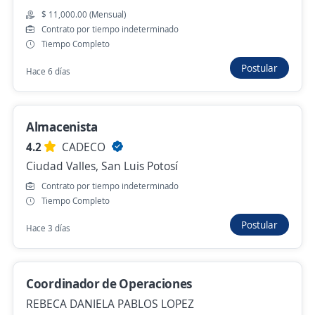
Se precisa Urgente
Empleo destacado
$ 11,000.00 (Mensual)
Chofer Trasladista de Personal
Contrato por tiempo indeterminado
Tiempo Completo
Si Ocean
San Luis Potosí, San Luis Potosí
Postular
Hace 6 días
$ 11,000.00 (Mensual)
Hace 4 días
Almacenista
4.2
CADECO
Ciudad Valles, San Luis Potosí
Chófer Mensajero
Contrato por tiempo indeterminado
Transportes Logisticos Especializados
Tiempo Completo
San Luis Potosí, San Luis Potosí
Postular
Hace 6 días
Hace 3 días
Chófer de transporte de personal
Coordinador de Operaciones
Importante empresa del sector
REBECA DANIELA PABLOS LOPEZ