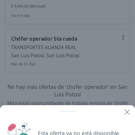
$ 9,969.00 (Mensual)
Hace 6 días
Chófer operador 5ta rueda
TRANSPORTES ALIANZA REAL
San Luis Potosí, San Luis Potosí
Más de 30 días
No hay más ofertas de 'chofer operador' en San
Luis Potosí
Mira estas oportunidades de trabajo remoto de 'chofer
operador' en todo el país
Chófer operador
Esta oferta ya no está disponible.