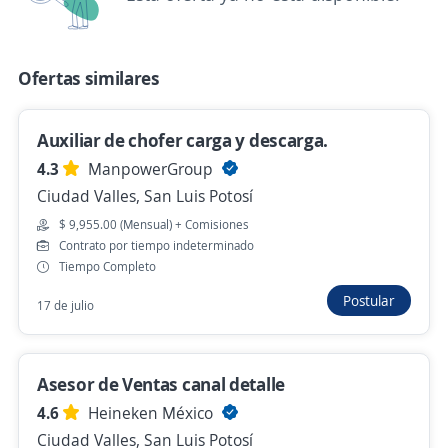
TRANSPORTADORA NSM
San Juan del Río, Querétaro
Remoto
Ofertas similares
Hace 6 días
Auxiliar de chofer carga y descarga.
4.3
ManpowerGroup
Ya viste todas las ofertas de "chofer operador"
Ciudad Valles, San Luis Potosí
Estas opciones también podrían interesarte
$ 9,955.00 (Mensual) + Comisiones
Contrato por tiempo indeterminado
Chofer de Traslado de Personal
Tiempo Completo
Importante empresa del sector
Postular
17 de julio
San Luis Potosí, San Luis Potosí
$ 10,000.00 (Mensual)
Asesor de Ventas canal detalle
Ayer
4.6
Heineken México
Ciudad Valles, San Luis Potosí