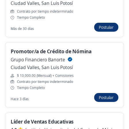
San Luis Potosí, San Luis Potosí
Ciudad Valles, San Luis Potosí
Contrato por tiempo indeterminado
$ 11,300.00 (Mensual)
Tiempo Completo
Hace 6 días
Postular
Más de 30 días
Se precisa Urgente
Promotor/a de Crédito de Nómina
Chofer Trasladista de Personal
Grupo Financiero Banorte
Si Ocean
Ciudad Valles, San Luis Potosí
San Luis Potosí, San Luis Potosí
$ 10,000.00 (Mensual) + Comisiones
$ 11,000.00 (Mensual)
Contrato por tiempo indeterminado
Hace 7 días
Tiempo Completo
Postular
Hace 3 días
Ayudante general chófer
GE INGENIERIA Y MANUFACTURA
Líder de Ventas Educativas
San Luis Potosí, San Luis Potosí