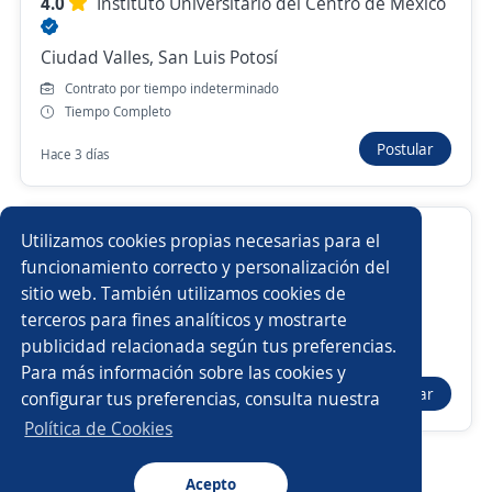
4.0
Instituto Universitario del Centro de México
Más de 30 días
Ciudad Valles, San Luis Potosí
Contrato por tiempo indeterminado
Nuevas ofertas de empleo
Avísame
Tiempo Completo
Postular
Hace 3 días
Empleos similares
Operador/a
Chófer de camión torton
Coordinador de ventas
Utilizamos cookies propias necesarias para el
Chófer repartidor
Chófer de camioneta
funcionamiento correcto y personalización del
GTL AUTOMOTRIZ DE SAN LUIS
sitio web. También utilizamos cookies de
Ciudad Valles, San Luis Potosí
Reclutador personal
Chófer
Chófer de reparto
terceros para fines analíticos y mostrarte
Contrato por tiempo indeterminado
publicidad relacionada según tus preferencias.
Buscar es más fácil en la app
Tiempo Completo
Para más información sobre las cookies y
Operador de Trailer
Chófer de personal
Postular
configurar tus preferencias, consulta nuestra
Hace 2 días
CT App
Abrir
Chófer operador
Chófer licencia federal
Política de Cookies
Chófer de transporte de personal
Acepto
Navegador
Continuar