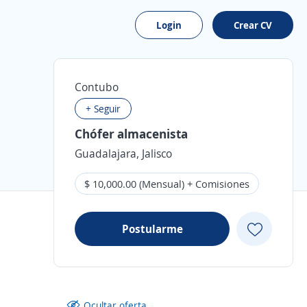
Login
Crear CV
Contubo
+ Seguir
Chófer almacenista
Guadalajara, Jalisco
$ 10,000.00 (Mensual) + Comisiones
Postularme
Ocultar oferta