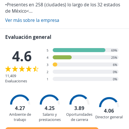
•Presentes en 258 (ciudades) lo largo de los 32 estados
de México<...
Ver más sobre la empresa
Evaluación general
4.6
5
69%
4
25%
3
6%
2
0%
11,409
1
0%
Evaluaciones
4.27
4.25
3.89
4.06
Ambiente de
Salario y
Oportunidades
Director general
trabajo
prestaciones
de carrera