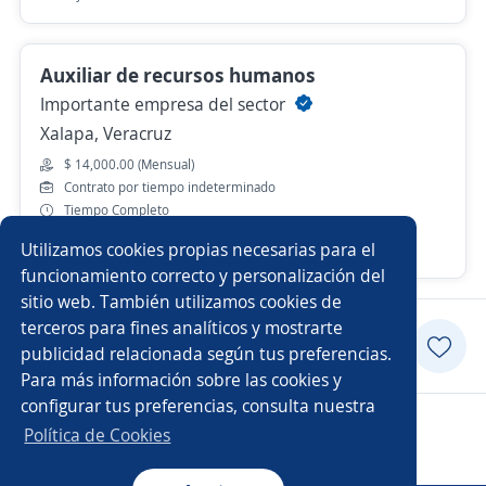
Auxiliar de recursos humanos
Importante empresa del sector
Xalapa, Veracruz
$ 14,000.00 (Mensual)
Contrato por tiempo indeterminado
Tiempo Completo
Utilizamos cookies propias necesarias para el
Hace 5 días
funcionamiento correcto y personalización del
sitio web. También utilizamos cookies de
terceros para fines analíticos y mostrarte
Postularme
publicidad relacionada según tus preferencias.
Para más información sobre las cookies y
configurar tus preferencias, consulta nuestra
Copyright 2014 - 2026 DGNET LTD.
Política de Cookies
Aviso legal
/
privacidad