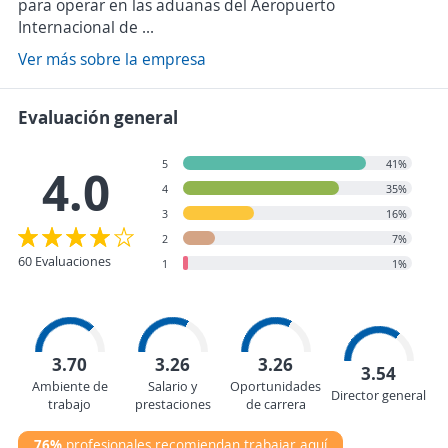
para operar en las aduanas del Aeropuerto
Internacional de ...
Ver más sobre la empresa
Evaluación general
5
41%
4.0
4
35%
3
16%
2
7%
60 Evaluaciones
1
1%
3.70
3.26
3.26
3.54
Ambiente de
Salario y
Oportunidades
Director general
trabajo
prestaciones
de carrera
76%
profesionales recomiendan trabajar aquí