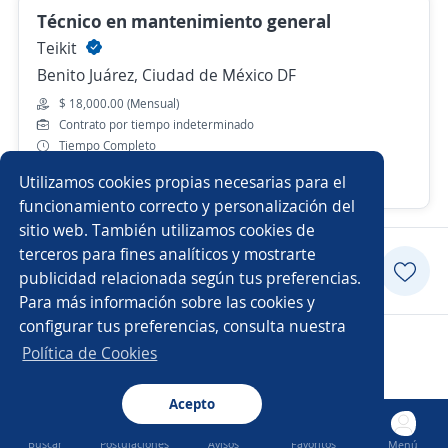
Técnico en mantenimiento general
Teikit
Benito Juárez, Ciudad de México DF
$ 18,000.00 (Mensual)
Contrato por tiempo indeterminado
Tiempo Completo
Utilizamos cookies propias necesarias para el
Hace 4 días
funcionamiento correcto y personalización del
sitio web. También utilizamos cookies de
terceros para fines analíticos y mostrarte
Postularme
publicidad relacionada según tus preferencias.
Para más información sobre las cookies y
configurar tus preferencias, consulta nuestra
Copyright 2014 - 2026 DGNET LTD.
Política de Cookies
Aviso legal
/
privacidad
Acepto
Buscar
Postulaciones
Avisos
Favoritos
Menú