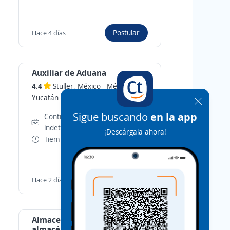
Postular
Hace 4 días
Auxiliar de Aduana
4.4
Stuller, México
-
Mérida,
Yucatán
Sigue buscando
en la app
Contrato por tiempo
indeterminado
¡Descárgala ahora!
Tiempo Completo
Postular
Hace 2 días
Almacenista auxiliar de
almacén