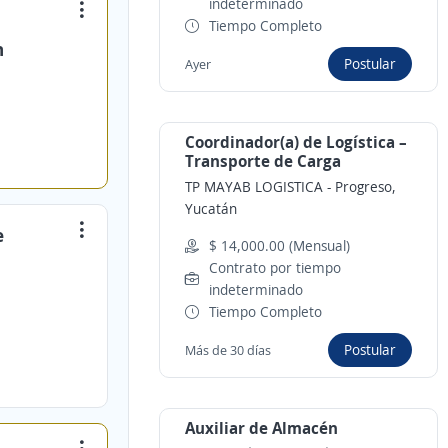
indeterminado
Tiempo Completo
n
Postular
Ayer
Coordinador(a) de Logística –
Transporte de Carga
TP MAYAB LOGISTICA
-
Progreso,
Yucatán
e
$ 14,000.00 (Mensual)
Contrato por tiempo
indeterminado
Tiempo Completo
Postular
Más de 30 días
Auxiliar de Almacén