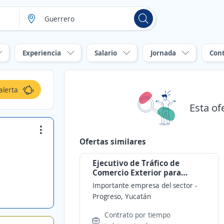
Experiencia
Salario
Jornada
Con
alerta
Esta of
Ofertas similares
Ejecutivo de Tráfico de
Comercio Exterior para
Agencia Aduanal en Progreso
Importante empresa del sector
-
Progreso, Yucatán
Contrato por tiempo