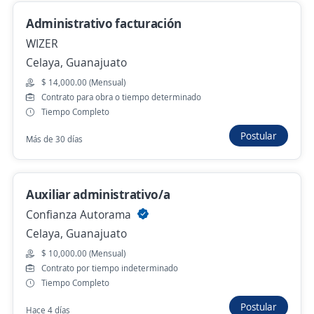
Más de 30 días
Administrativo facturación
WIZER
Celaya, Guanajuato
Auxiliar administrativo/a
$ 14,000.00 (Mensual)
SERVICIOS ELECTRICOS SEMAP
Contrato para obra o tiempo determinado
Salamanca, Guanajuato
Tiempo Completo
$ 8,000.00 (Mensual)
Postular
Más de 30 días
Más de 30 días
Auxiliar administrativo/a
No hay más ofertas de 'auxiliar de cobranza' en
Confianza Autorama
Guanajuato
Celaya, Guanajuato
Mira estas oportunidades de trabajo remoto de 'auxiliar
$ 10,000.00 (Mensual)
de cobranza' en todo el país
Contrato por tiempo indeterminado
Tiempo Completo
Se precisa Urgente
Empleo destacado
Postular
Hace 4 días