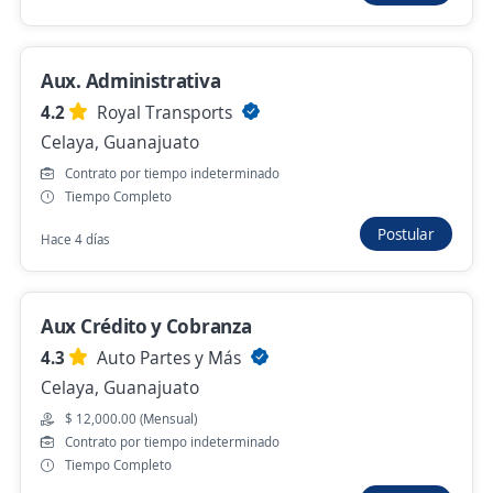
Auxiliar cuentas por cobrar
Importante Empresa del Sector Automotriz
Toluca, Estado de México
Aux. Administrativa
$ 18,000.00 (Mensual)
Remoto
4.2
Royal Transports
Celaya, Guanajuato
Hace 13 horas
Contrato por tiempo indeterminado
Tiempo Completo
Ya viste todas las ofertas de "auxiliar de
Postular
Hace 4 días
cobranza"
Estas opciones también podrían interesarte
Aux Crédito y Cobranza
Auxiliar facturación
4.3
Auto Partes y Más
Grupo Danone
Celaya, Guanajuato
Irapuato, Guanajuato
$ 12,000.00 (Mensual)
Contrato por tiempo indeterminado
$ 13,000.00 (Mensual)
Tiempo Completo
Hace 23 horas