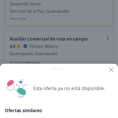
Desarrollo Rural
San Luis de la Paz, Guanajuato
Hace 5 días
Auxiliar comercial de ruta en campo
4.0
Finvivir México
Guanajuato, Guanajuato
$ 9,556.00 (Mensual)
Hace 6 días
Esta oferta ya no está disponible.
Secretaria
Dalum
León, Guanajuato
Ofertas similares
$ 10,000.00 (Mensual)