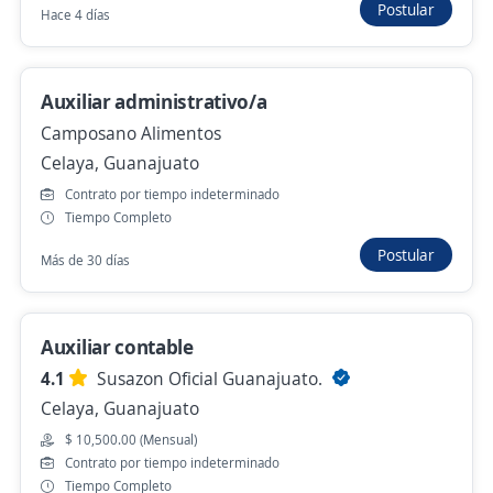
Postular
Hace 4 días
Auxiliar de facturación
Auxiliar administrativo/a
RIEKE
Camposano Alimentos
San Miguel de Allende, Guanajuato
Celaya, Guanajuato
$ 20,000.00 (Mensual)
Remoto
Contrato por tiempo indeterminado
Ayer
Tiempo Completo
Postular
Más de 30 días
Anterior
Siguiente
Auxiliar contable
4.1
Susazon Oficial Guanajuato.
Nuevas ofertas de empleo
Avísame
Celaya, Guanajuato
$ 10,500.00 (Mensual)
Empleos similares
Contrato por tiempo indeterminado
Tiempo Completo