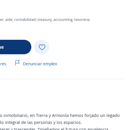
per, aide, contabilidad, treasury, accounting, tesoreria
me
ares
Denunciar empleo
lo inmobiliario, en Tierra y Armonía hemos forjado un legado
 integral de las personas y los espacios.
recer y trascender. Diseñamos el futuro con excelencia,