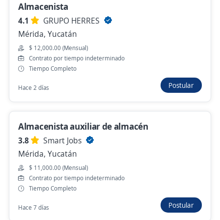
Mérida, Yucatán
Almacenista
Hace 20 horas
4.1
GRUPO HERRES
Mérida, Yucatán
$ 12,000.00 (Mensual)
Se precisa Urgente
Empleo destacado
Contrato por tiempo indeterminado
Tiempo Completo
Auxiliar de Bodega y Reparto
Importante empresa del sector
Postular
Hace 2 días
Umán, Yucatán
Hace 21 horas
Almacenista auxiliar de almacén
3.8
Smart Jobs
Chofer Instalador
Mérida, Yucatán
häken Mobiliario de Oficina
$ 11,000.00 (Mensual)
Mérida, Yucatán
Contrato por tiempo indeterminado
Tiempo Completo
$ 12,000.00 (Mensual)
Postular
Hace 7 días
Hace 21 horas