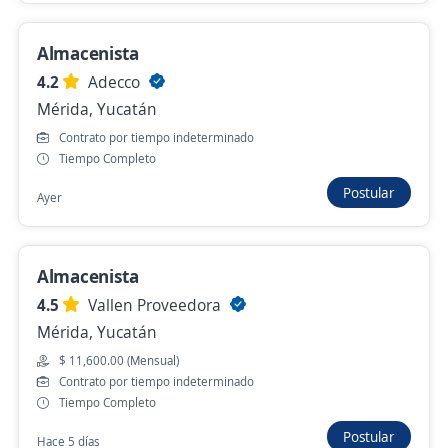
Almacenista
Mozo chofer
4.2
Adecco
Particular
Mérida, Yucatán
Mérida, Yucatán
Contrato por tiempo indeterminado
Hace 21 horas
Tiempo Completo
Postular
Ayer
Empleo destacado
Auxiliar de almacén para Cedis
farmacéutico
Almacenista
3.9
Grupo viso
4.5
Vallen Proveedora
Mérida, Yucatán
Mérida, Yucatán
$ 11,600.00 (Mensual)
$ 10,500.00 (Mensual)
Contrato por tiempo indeterminado
Hace 8 horas
Tiempo Completo
Postular
Hace 5 días