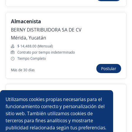
Anterior
Siguiente
Almacenista
BERNY DISTRIBUIDORA SA DE CV
Nuevas ofertas de empleo
Avísame
Mérida, Yucatán
$ 14,488.00 (Mensual)
Empleos similares
Contrato por tiempo indeterminado
Tiempo Completo
Logístico/a
Gerente de distribución
Postular
Más de 30 días
Chófer camión repartidor
Almacenista de refacciones
Almacenista vendedor
Capturista de almacén
Almacenista
Utilizamos cookies propias necesarias para el
SZR PENINSULAR
Encargado de almacén
Almacenista chófer
funcionamiento correcto y personalización del
Mérida, Yucatán
sitio web. También utilizamos cookies de
$ 11,900.00 (Mensual)
Chófer administrativo
Auxiliar logística
terceros para fines analíticos y mostrarte
Otro tipo de contrato
publicidad relacionada según tus preferencias.
Buscar es más fácil en la app
Tiempo Completo