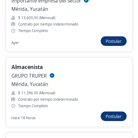
Importante empresa del sector
Jefe de almacén
Mérida, Yucatán
4.2
Mercado Ferretero del Sureste
$ 13,600.00 (Mensual)
Ticul, Yucatán
Contrato por tiempo indeterminado
Hace 19 horas
Tiempo Completo
Postular
Ayer
Auxiliar de almacén
FANAFESA
Almacenista
Umán, Yucatán
GRUPO TRUPER
$ 9,451.00 (Mensual)
Mérida, Yucatán
Hace 20 horas
$ 11,396.00 (Mensual)
Contrato por tiempo indeterminado
Tiempo Completo
Se precisa Urgente
Empleo destacado
Postular
Hace 16 horas
Auxiliar de Almacén
4.2
Grupo Tony