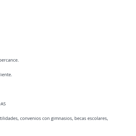
percance.
iente.
DAS
Utilidades, convenios con gimnasios, becas escolares,