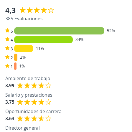
4,3
385 Evaluaciones
52%
5
34%
4
11%
3
2%
2
1%
1
Ambiente de trabajo
3.99
Salario y prestaciones
3.75
Oportunidades de carrera
3.63
Director general