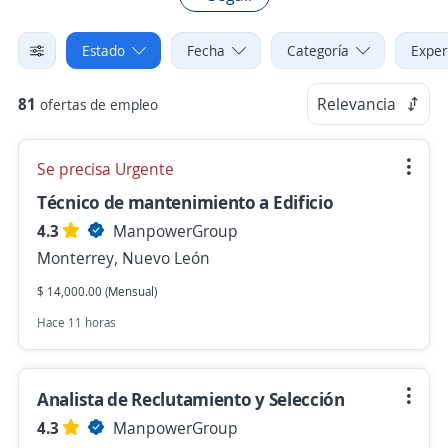
Estado
Fecha
Categoría
Exper
81
Relevancia
ofertas de empleo
Se precisa Urgente
Técnico de mantenimiento a Edificio
4.3
ManpowerGroup
Monterrey, Nuevo León
$ 14,000.00 (Mensual)
Hace 11 horas
Analista de Reclutamiento y Selección
4.3
ManpowerGroup