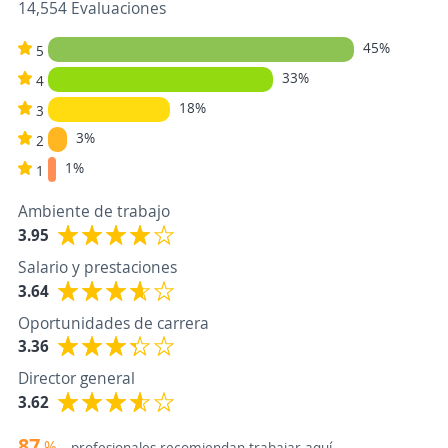
14,554 Evaluaciones
45%
5
33%
4
18%
3
3%
2
1%
1
Ambiente de trabajo
3.95
Salario y prestaciones
3.64
Oportunidades de carrera
3.36
Director general
3.62
87
%
profesionales recomiendan trabajar aquí