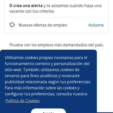
O crea una alerta
y te avisamos cuando haya una
vacante con tus criterios
Nuevas ofertas de empleo
Avísame
Prueba con los empleos más demandados del país.
Utilizamos cookies propias necesarias para el
Ejecutivo/a de ventas
Asesor/a de ventas
funcionamiento correcto y personalización del
sitio web. También utilizamos cookies de
Atención a clientes
Auxiliar de almacén
terceros para fines analíticos y mostrarte
publicidad relacionada según tus preferencias.
Ayudante general
Auxiliar administrativo/a
Para más información sobre las cookies y
configurar tus preferencias, consulta nuestra
Ejecutivo/a comercial
Asesor/a financiero
Política de Cookies
Asesor/a de crédito
Auxiliar contable