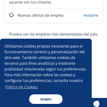
vacante con tus criterios
Nuevas ofertas de empleo
Avísame
Prueba con los empleos más demandados del país.
Utilizamos cookies propias necesarias para el
Ejecutivo/a de ventas
Asesor/a de ventas
funcionamiento correcto y personalización del
sitio web. También utilizamos cookies de
Atención a clientes
Auxiliar de almacén
terceros para fines analíticos y mostrarte
publicidad relacionada según tus preferencias.
Auxiliar administrativo/a
Ayudante general
Para más información sobre las cookies y
configurar tus preferencias, consulta nuestra
Ejecutivo/a comercial
Asesor/a financiero
Política de Cookies
Auxiliar contable
Asesor/a de crédito
Acepto