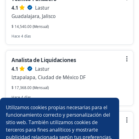
4.1
Lastur
Guadalajara, Jalisco
$ 14,540.00 (Mensual)
Hace 4 días
Analista de Liquidaciones
4.1
Lastur
Iztapalapa, Ciudad de México DF
$ 17,368.00 (Mensual)
Hace 4 días
Utilizamos cookies propias necesarias para el
funcionamiento correcto y personalización del
Asistente de Exportaciones/ Zona Sur
sitio web. También utilizamos cookies de
terceros para fines analíticos y mostrarte
4.1
Lastur
publicidad relacionada según tus preferencias.
Iztapalapa, Ciudad de México DF