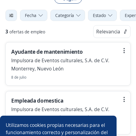
Fecha
Categoría
Estado
Exper
3
Relevancia
ofertas de empleo
Ayudante de mantenimiento
Impulsora de Eventos culturales, S.A. de C.V.
Monterrey, Nuevo León
8 de julio
Empleada domestica
Impulsora de Eventos culturales, S.A. de C.V.
San Pedro Garza García, Nuevo León
Utilizamos cookies propias necesarias para el
8 de julio
funcionamiento correcto y personalización del