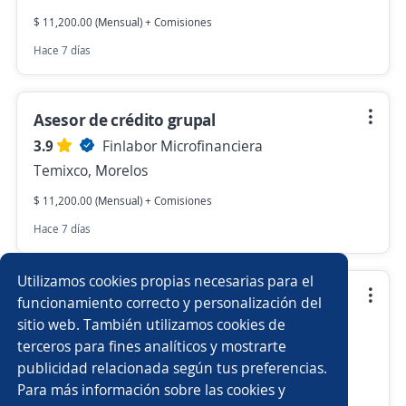
$ 11,200.00 (Mensual) + Comisiones
Hace 7 días
Asesor de crédito grupal
3.9
Finlabor Microfinanciera
Temixco, Morelos
$ 11,200.00 (Mensual) + Comisiones
Hace 7 días
Utilizamos cookies propias necesarias para el
Asistente de sucursal / Asistente
funcionamiento correcto y personalización del
administrativo
sitio web. También utilizamos cookies de
terceros para fines analíticos y mostrarte
3.9
Finlabor Microfinanciera
publicidad relacionada según tus preferencias.
Xochitepec, Morelos
Para más información sobre las cookies y
$ 10,100.00 (Mensual) + Comisiones